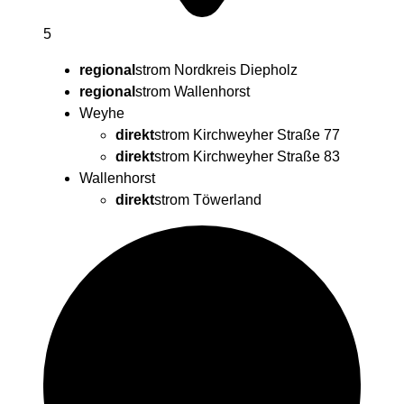
5
regional
strom Nordkreis Diepholz
regional
strom Wallenhorst
Weyhe
direkt
strom
Kirchweyher Straße 77
direkt
strom
Kirchweyher Straße 83
Wallenhorst
direkt
strom
Töwerland