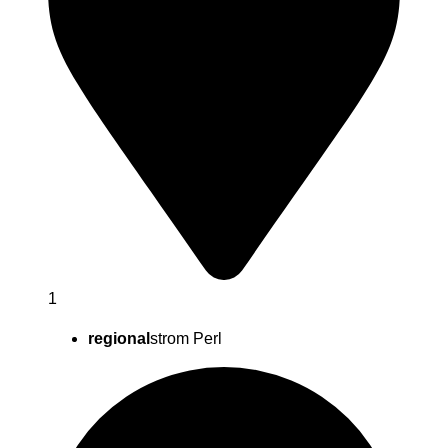
1
regional
strom Perl