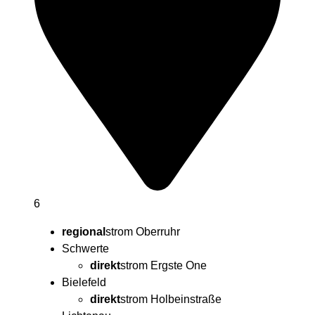
6
regional
strom Oberruhr
Schwerte
direkt
strom
Ergste One
Bielefeld
direkt
strom
Holbeinstraße