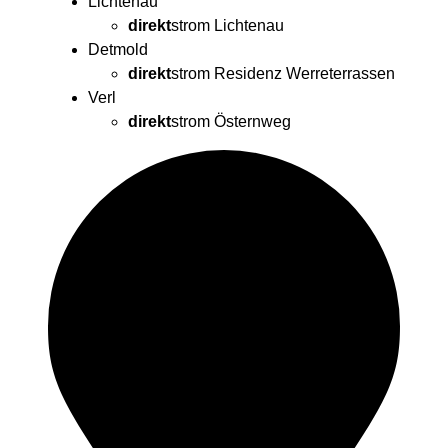
Lichtenau
direkt
strom
Lichtenau
Detmold
direkt
strom
Residenz Werreterrassen
Verl
direkt
strom
Östernweg