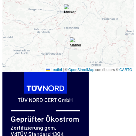
Leaflet
|
©
OpenStreetMap
contributors ©
CARTO